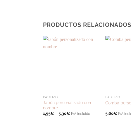
PRODUCTOS RELACIONADO
BAUTIZO
BAUTIZO
Jabón personalizado con
Comba perso
nombre
1,55
€
–
5,30
€
5,60
€
IVA incluido
IVA incl