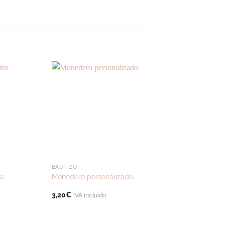
BAUTIZO
CUMPLEAÑOS
ro
Monedero personalizado
Tote bag persona e
3,20
€
8,00
€
IVA incluido
IVA incluido