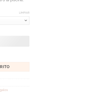
LIMPIAR
RRITO
galos