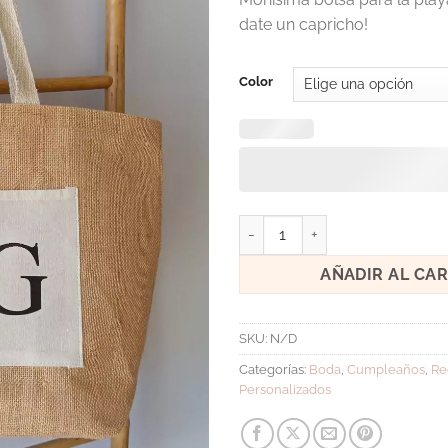
date un capricho!
Color
Bolsa yute iniciales cantidad
AÑADIR AL CA
SKU:
N/D
Categorías:
Boda
,
Cumpleaños
,
Re
Personalizados