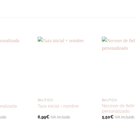
S
BAUTIZO
BAUTIZO
Neceser de fielt
nalizada
Taza inicial + nombre
personalizado
6,99
€
5,50
€
uido
IVA incluido
IVA incluido