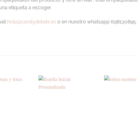
 una etiqueta a escoger.
ail
hola@candydetails.es
o en nuestro whatsapp 698130895.
.
S