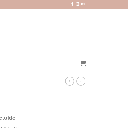
ncluido
zado , nos