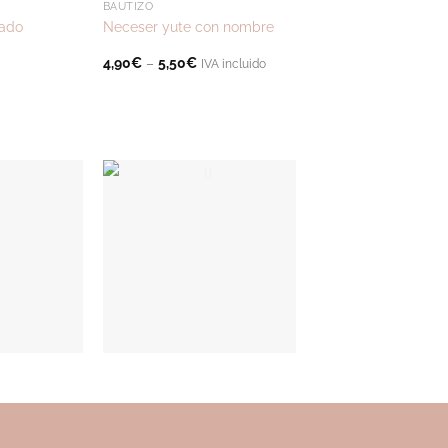
BAUTIZO
BAUTIZO
zado
Neceser yute con nombre
Neceser flecos nom
4,90
€
–
5,50
€
5,50
€
IVA incluido
IVA incluido