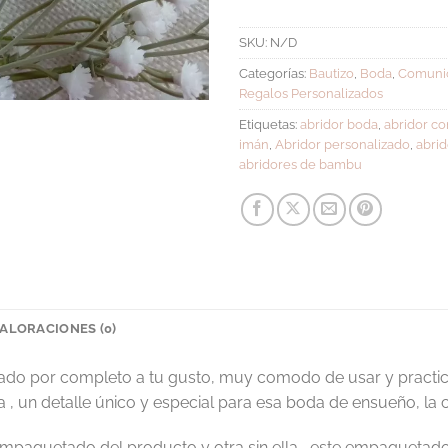
SKU:
N/D
Categorías:
Bautizo
,
Boda
,
Comuni
Regalos Personalizados
Etiquetas:
abridor boda
,
abridor c
imán
,
Abridor personalizado
,
abrid
abridores de bambu
ALORACIONES (0)
do por completo a tu gusto, muy comodo de usar y practico
ra , un detalle único y especial para esa boda de ensueño, la
empaquetado del producto y otra sin ella , este empaqueta