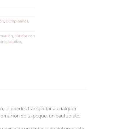
ón
,
Cumpleaños
,
omunión
,
abridor con
ores bautizo
,
, lo puedes transportar a cualquier
 comunión de tu peque, un bautizo etc.
do consta de un embolsado del producto