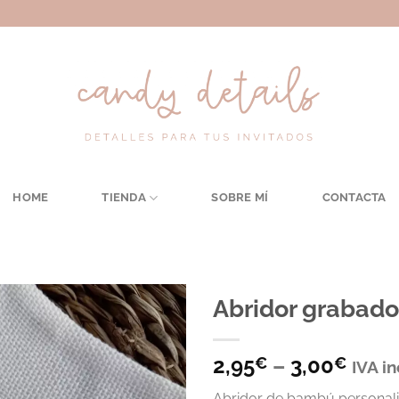
HOME
TIENDA
SOBRE MÍ
CONTACTA
Abridor grabado
2,95
–
3,00
€
€
IVA i
Abridor de bambú personali