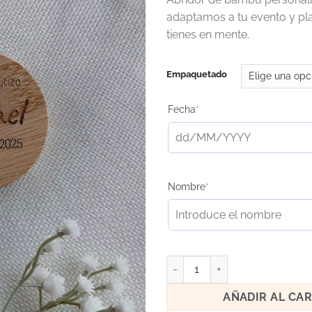
adaptamos a tu evento y p
tienes en mente.
Empaquetado
Fecha
*
Nombre
*
Abridor grabado cantidad
AÑADIR AL CA