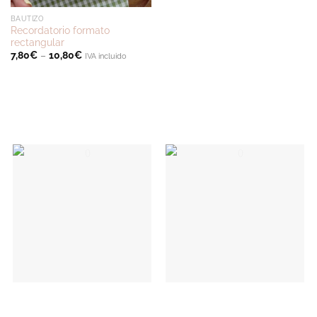
BAUTIZO
Recordatorio formato
rectangular
7,80
€
–
10,80
€
IVA incluido