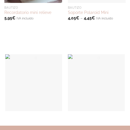
BAUTIZO
BAUTIZO
Recordatorio mini relieve
Soporte Polaroid Mini
5,95
€
4,05
€
–
4,45
€
IVA incluido
IVA incluido