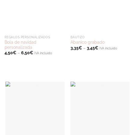
REGALOS PERSONALIZADOS
BAUTIZO
Bola de navidad
Abanico grabado
personalizada
3,35
€
–
3,45
€
IVA incluido
4,50
€
–
6,50
€
IVA incluido